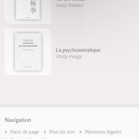
Kenji Tokitsu
La psychosomatique
Philip Pongy
Navigation
Haut de page
Plan du site
Mentions légales