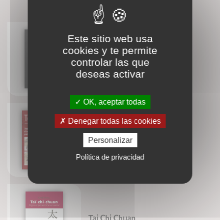
CONNAISSEZ-VOUS AUSSI ?
Este sitio web usa
cookies y te permite
Intelligence artificielle
controlar las que
Alain Bretto
deseas activar
OK, aceptar todas
Denegar todas las cookies
Topoguide du corps humain -
Personalizar
Troisième édition
Política de privacidad
Tai Chi Chuan