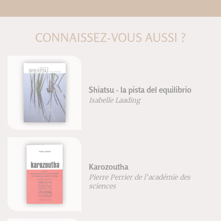
CONNAISSEZ-VOUS AUSSI ?
o
Envie de chanter ?
Marie-Laure Potel
Zen simple assise
s