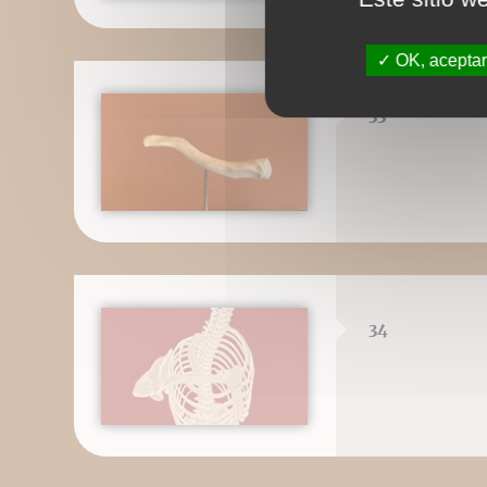
OK, aceptar
33
34