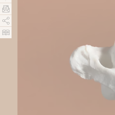
AddThis está deshabilitado.
Permitir