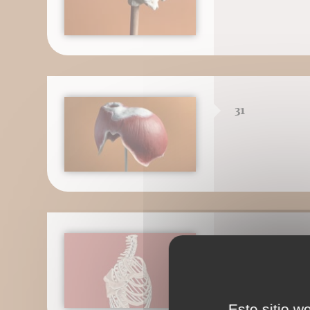
31
32
Este sitio w