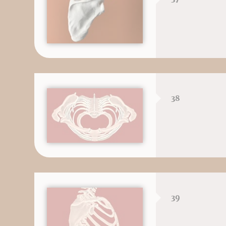
38
39