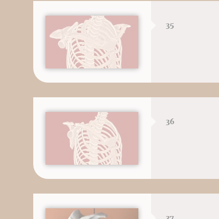
35
36
37