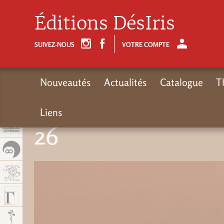
Panel de gestión de cookies
Éditions DésIris
SUIVEZ-NOUS
VOTRE COMPTE
Nouveautés
Actualités
Catalogue
T
Liens
26