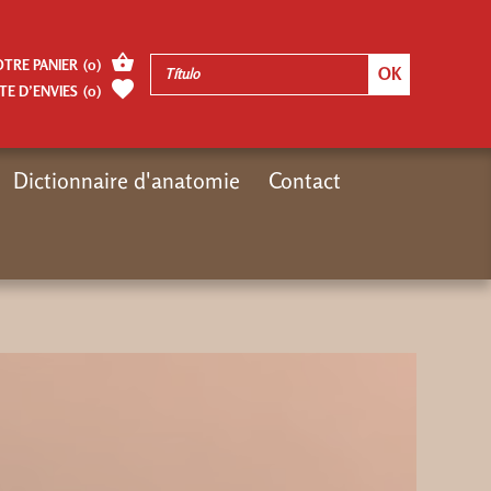
OTRE PANIER
(
0
)
TE D’ENVIES
(
0
)
Dictionnaire d'anatomie
Contact
Inicio
video