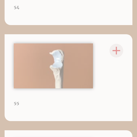
54
55