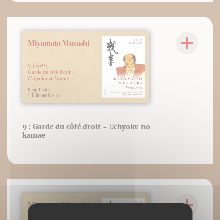
9 : Garde du côté droit - Uchyoku no
kamae