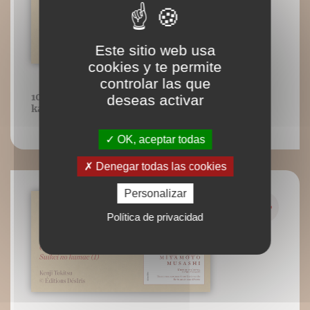
Este sitio web usa
cookies y te permite
controlar las que
10 : Garde du côté gauche - Jûki no
deseas activar
kamae
OK, aceptar todas
Denegar todas las cookies
Personalizar
Política de privacidad