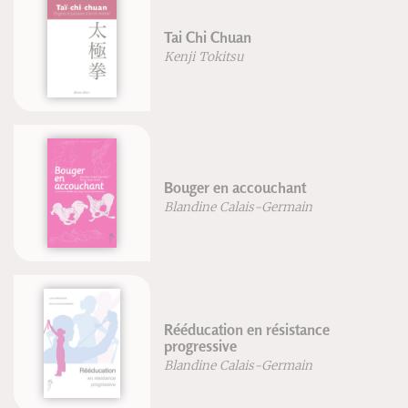
 Chi Chuan
Méthode 
i Tokitsu
Alain Ja
ger en accouchant
Le sabre
dine Calais-Germain
Gregory 
ducation en résistance
Bilan & 
gressive
Eric Mo
dine Calais-Germain
Georges 