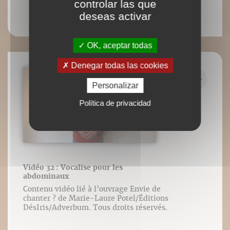
controlar las que
deseas activar
OK, aceptar todas
Denegar todas las cookies
Personalizar
Política de privacidad
Vidéo 32 : Vocalise pour les
abdominaux
Contenu vidéo lié à l’ouvrage Envie de
chanter ? de Marie-Laure Potel/Éditions
DésIris/Adverbum. Tous droits réservés.