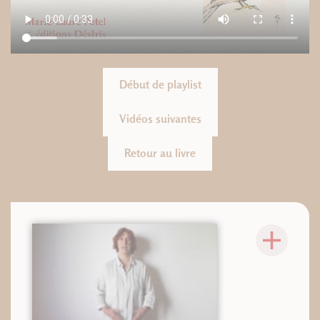
Début de playlist
Vidéos suivantes
Retour au livre