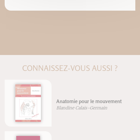
CONNAISSEZ-VOUS AUSSI ?
Miyamot
tomie pour le mouvement
édition
dine Calais-Germain
Kenji To