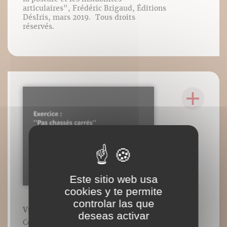
articulaires", Frédéric Brigaud, Éditions
DésIris, mars 2019. Tous droits
réservés.
Este sitio web usa
cookies y te permite
controlar las que
Vidéo n°22: Pas chassés carrés
deseas activar
Contenu vidéo lié à l’ouvrage : "Corriger