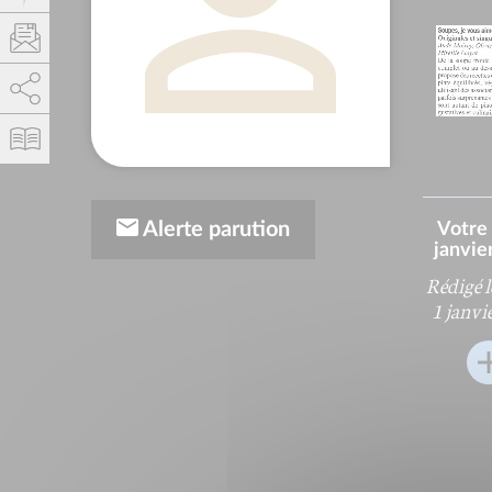
AddThis está deshabilitado.
Permitir
Alerte parution
Votre
janvie
Rédigé 
1 janvi