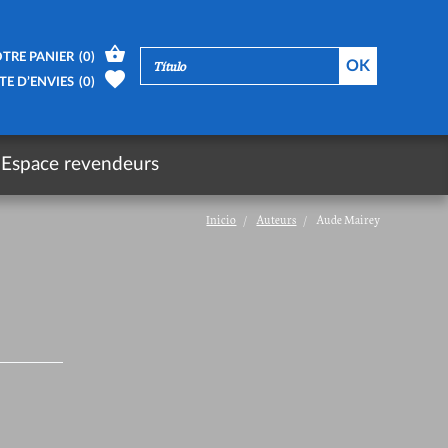
TRE PANIER
(
0
)
TE D’ENVIES
(
0
)
Espace revendeurs
Inicio
Auteurs
Aude Mairey