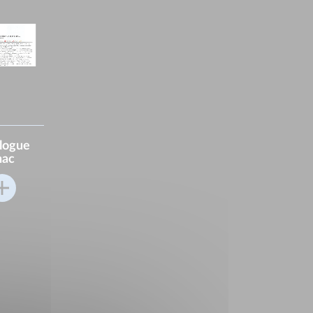
logue
nac