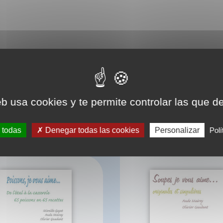
eb usa cookies y te permite controlar las que d
BIBLIOGRAPHIE
 todas
Denegar todas las cookies
Personalizar
Polí