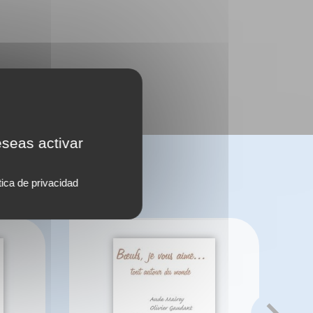
eseas activar
tica de privacidad