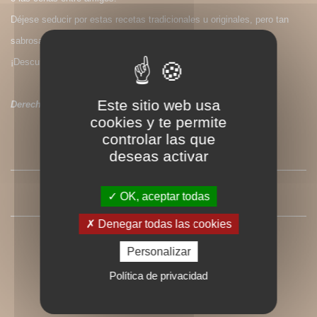
Déjese seducir por estas recetas tradicionales u originales, pero tan
sabrosas y fáciles de realizar.
¡Descubra ya cómo redescubrir las coles!
Este sitio web usa
Derechos de traducción disponibles
cookies y te permite
controlar las que
SOMMAIRE
deseas activar
PRESSE
OK, aceptar todas
Denegar todas las cookies
Personalizar
Política de privacidad