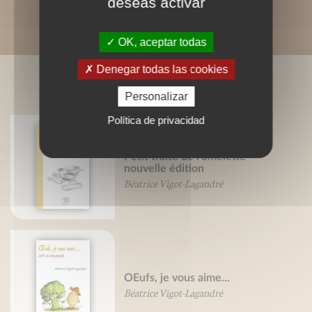
deseas activar
OK, aceptar todas
Denegar todas las cookies
LIVRES ASSOCIÉS
Personalizar
Política de privacidad
Petit traité de l'omelette -
nouvelle édition
Béatrice Vigot-Lagandré
OEufs, je vous aime...
Béatrice Vigot-Lagandré