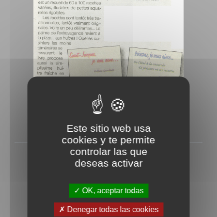
Este sitio web usa
cookies y te permite
controlar las que
Le marin 09 juin 2006
deseas activar
Rédigé le Vendredi 9 juin 2006
OK, aceptar todas
Denegar todas las cookies