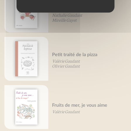
Tomates, je vous aime...
Valérie Gaudant
Nathalie Gaudant
Mireille Gayet
Petit traité de la pizza
Valérie Gaudant
Olivier Gaudant
Fruits de mer, je vous aime
Valérie Gaudant