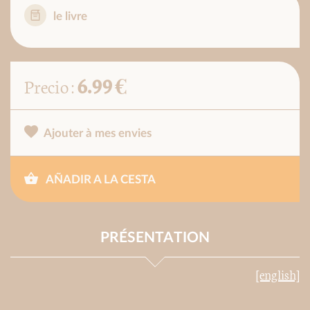
le livre
6.99 €
Precio :
Ajouter à mes envies
AÑADIR A LA CESTA
PRÉSENTATION
[english]