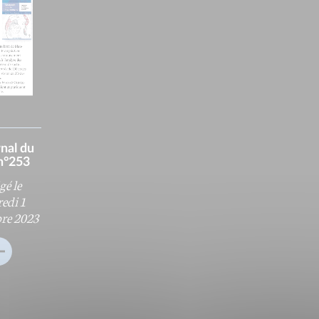
rnal du
n°253
gé le
edi 1
re 2023