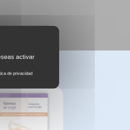
eseas activar
tica de privacidad