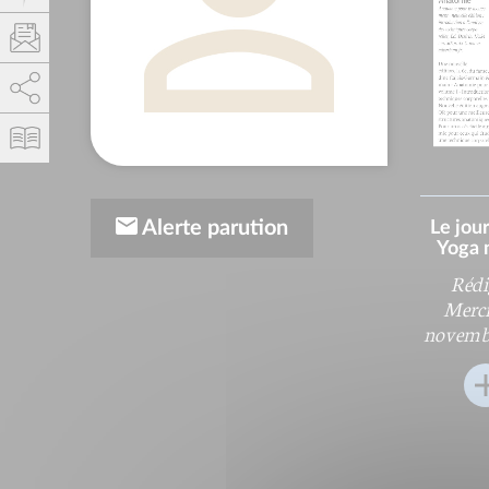
AddThis está deshabilitado.
Permitir
Alerte parution
Le jou
Yoga 
Rédi
Mercr
novemb