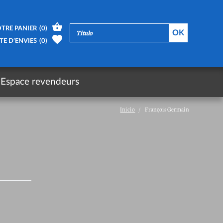
TRE PANIER
(
0
)
TE D’ENVIES
(
0
)
Espace revendeurs
Inicio
François Germain