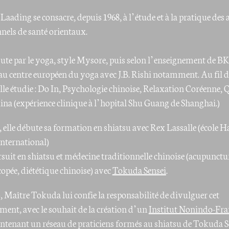
 Laading se consacre, depuis 1968, à l’étude et à la pratique des 
nnels de santé orientaux.
bute par le yoga, style Mysore, puis selon l’enseignement de B
au centre européen du yoga avec J.B. Rishi notamment. Au fil d
elle étudie : Do In, Psychologie chinoise, Relaxation Coréenne, 
uina (expérience clinique à l’hopital Shu Guang de Shanghai.)
, elle débute sa formation en shiatsu avec Rex Lassalle (école H
International)
rsuit en shiatsu et médecine traditionnelle chinoise (acupunctu
pée, diététique chinoise) avec
Tokuda Sensei
.
, Maître Tokuda lui confie la responsabilité de divulguer cet
ment, avec le souhait de la création d’un
Institut Nonindo-Fra
intenant un réseau de praticiens formés au shiatsu de Tokuda S