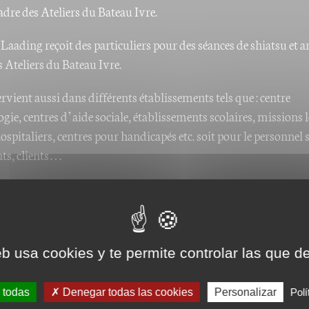
adre des Ateliers du Bateau Ivre.
 Laading reçoit des particuliers pour des séances de shiatsu et a
s Ateliers du Bateau Ivre.
tervient aussi dans différents établissements tels que : centre
gie, centres d’aide sociale, établissements scolaires, missions l
ospitaliers, centres pour handicapés etc. soit pour le personnel 
nts, clients…
vre ses formations :
http://www.shiatsu-nonindo.fr/
eb usa cookies y te permite controlar las que d
 todas
Denegar todas las cookies
Personalizar
Polí