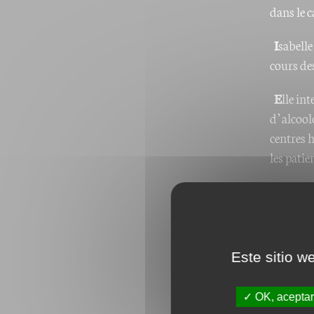
dans le c
I
sabelle
cours de
E
lle in
d’alcoolo
centres h
les patie
Pour sui
Este sitio w
OK, aceptar