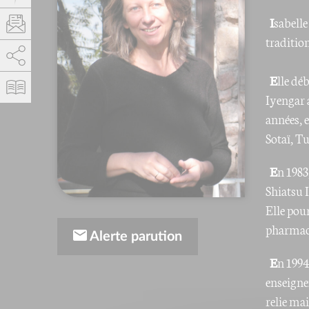
I
sabelle
traditio
AddThis está deshabilitado.
Permitir
E
lle dé
Iyengar 
années, 
Sotaï, T
E
n 1983
Shiatsu 
Elle pou
pharmaco
Alerte parution
E
n 1994
enseigne
relie ma