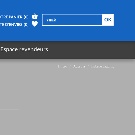
TRE PANIER
(
0
)
TE D’ENVIES
(
0
)
Espace revendeurs
Inicio
Auteurs
Isabelle Laading