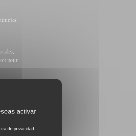
nime les
ocales,
soit pour
eseas activar
tica de privacidad