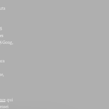
arts
KS
es
Qi Gong,
ara
re,
nce
. qui
ensei