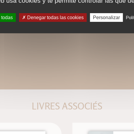
eb usa cookies y te permite controlar las que d
 todas
Denegar todas las cookies
Personalizar
Polí
LIVRES ASSOCIÉS