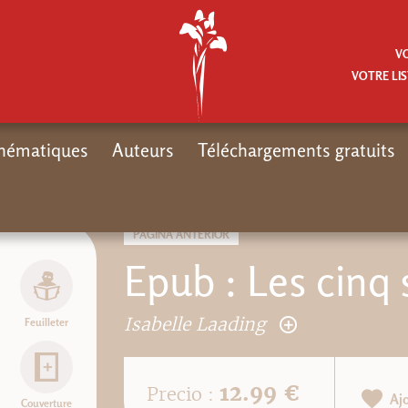
V
VOTRE LIS
hématiques
Auteurs
Téléchargements gratuits
PÁGINA ANTERIOR
Epub : Les cinq 
Isabelle Laading
Feuilleter
12.99 €
Precio :
Aj
Couverture