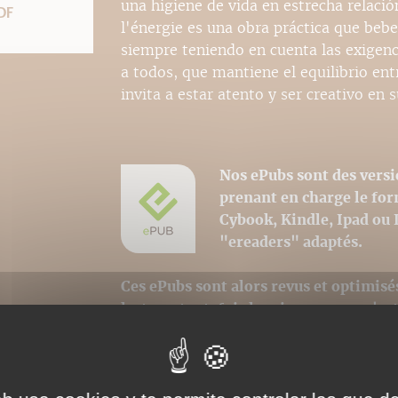
una higiene de vida en estrecha relación
DF
l'énergie es una obra práctica que bebe
siempre teniendo en cuenta las exigenc
a todos, que mantiene el equilibrio entr
invita a estar atento y ser creativo en s
Nos ePubs sont des versi
prenant en charge le fo
Cybook, Kindle, Ipad ou 
"ereaders" adaptés.
Ces ePubs sont alors revus et optimisé
lecture, toutefois la mise en page n'e
avons au mieux respecté la charte grap
iconographiques sont, par contre, int