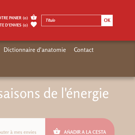
OTRE PANIER
(
0
)
TE D’ENVIES
(
0
)
Dictionnaire d'anatomie
Contact
Inicio
Autres pages
Epub : Les cinq saisons de l'énergie
saisons de l'énergie
outer à mes envies
AÑADIR A LA CESTA