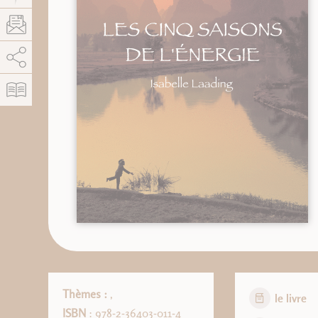
AddThis está deshabilitado.
Permitir
Thèmes :
,
le livre
ISBN
: 978-2-36403-011-4