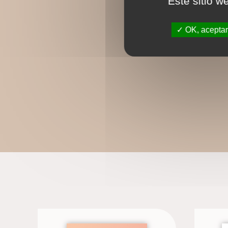
Este sitio w
OK, aceptar