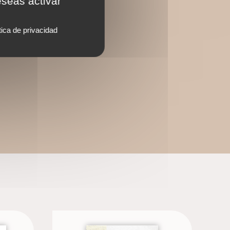
eseas activar
tica de privacidad