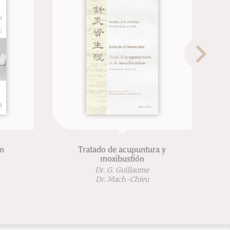
ura y
Le massage traditionnel chinois
Michel Deydier-Bastide
e
u