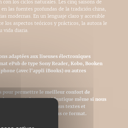
 con los ciclos naturales. Les cinq saisons de
 en las fuentes profundas de la tradición china,
ias modernas. En un lenguaje claro y accesible
e los aspectos teóricos y prácticos, la autora le
u vida diaria.
ons adaptées aux liseuses électroniques
rmat ePub de type Sony Reader, Kobo, Booken
Iphone (avec l'appli iBooks) ou autres
s pour permettre le meilleur confort de
st donc pas strictement identique même si nous
hique initiale. Les contenus textes et
égralement reproduits dans ce format.