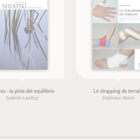
Le strapping de terrain
Tratado de acupunt
moxibustión
Stéphane Morin
Dr. G. Guillaum
Dr. Mach-Chie