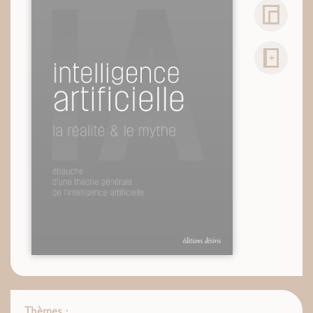
Thèmes :
,
,