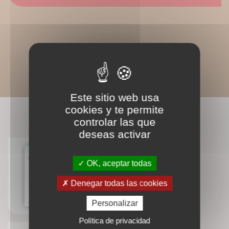
Este sitio web usa
cookies y te permite
LIVRES ASSOCIÉS
controlar las que
deseas activar
OK, aceptar todas
Étude biaisée
Denegar todas las cookies
Alexis Clapin
Personalizar
Política de privacidad