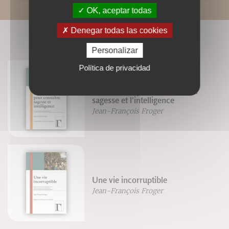
OK, aceptar todas
Denegar todas las cookies
LIVRES ASSOCIÉS
Personalizar
Política de privacidad
Six chemins pour connaître la
sagesse et l'intelligence
Jean-François Froger
Une vie incorruptible
Jean-François Froger