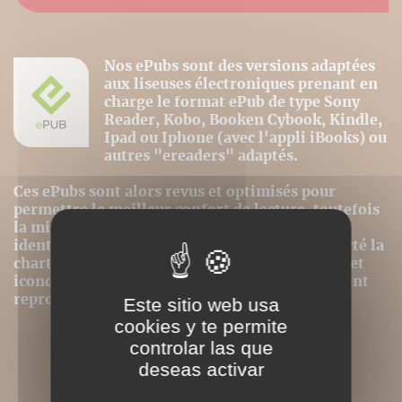
Nos ePubs sont des versions adaptées
aux liseuses électroniques prenant en
charge le format ePub de type Sony
Reader, Kobo, Booken Cybook, Kindle,
Ipad ou Iphone (avec l'appli iBooks) ou
autres "ereaders" adaptés.
Ces ePubs sont alors revus et optimisés pour
permettre le meilleur confort de lecture, toutefois
la mise en page n'est donc pas strictement
identique même si nous avons au mieux respecté la
charte graphique initiale. Les contenus textes et
iconographiques sont, par contre, intégralement
reproduits dans ce format.
Este sitio web usa
cookies y te permite
controlar las que
deseas activar