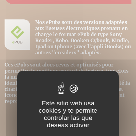
Nos ePubs sont des versions adaptées
aux liseuses électroniques prenant en
charge le format ePub de type Sony
Reader, Kobo, Booken Cybook, Kindle,
Ipad ou Iphone (avec l'appli iBooks) ou
autres "ereaders" adaptés.
Ces ePubs sont alors revus et optimisés pour
permettre le meilleur confort de lecture, toutefois
la mise en page n'est donc pas strictement
identique même si nous avons au mieux respecté la
charte graphique initiale. Les contenus textes et
iconographiques sont, par contre, intégralement
reproduits dans ce format.
Este sitio web usa
cookies y te permite
controlar las que
deseas activar