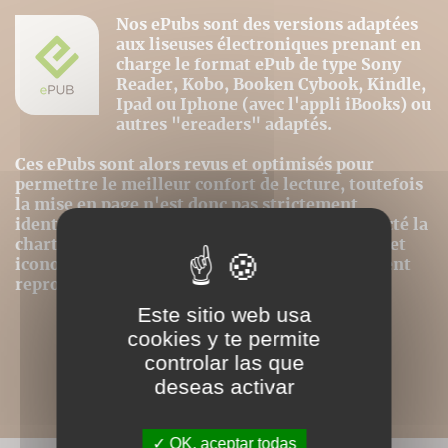
Nos ePubs sont des versions adaptées
aux liseuses électroniques prenant en
charge le format ePub de type Sony
Reader, Kobo, Booken Cybook, Kindle,
Ipad ou Iphone (avec l'appli iBooks) ou
autres "ereaders" adaptés.
Ces ePubs sont alors revus et optimisés pour
permettre le meilleur confort de lecture, toutefois
la mise en page n'est donc pas strictement
identique même si nous avons au mieux respecté la
charte graphique initiale. Les contenus textes et
iconographiques sont, par contre, intégralement
reproduits dans ce format.
Este sitio web usa
cookies y te permite
controlar las que
deseas activar
OK, aceptar todas