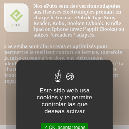
Nos ePubs sont des versions adaptées
aux liseuses électroniques prenant en
charge le format ePub de type Sony
Reader, Kobo, Booken Cybook, Kindle,
Ipad ou Iphone (avec l'appli iBooks) ou
autres "ereaders" adaptés.
Ces ePubs sont alors revus et optimisés pour
permettre le meilleur confort de lecture, toutefois
la mise en page n'est donc pas strictement
identique même si nous avons au mieux respecté la
charte graphique initiale. Les contenus textes et
iconographiques sont, par contre, intégralement
reproduits dans ce format.
Este sitio web usa
cookies y te permite
controlar las que
deseas activar
OK, aceptar todas