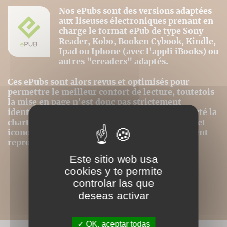
Nos ePubs sont des versions adaptées
aux liseuses électroniques prenant en
charge le format ePub de type Sony
Reader, Kobo, Booken Cybook, Kindle,
Ipad ou Iphone (avec l'appli iBooks) ou
autres "ereaders" adaptés.
Ces ePubs sont alors revus et optimisés pour
permettre le meilleur confort de lecture, toutefois
la mise en page n'est donc pas strictement
identique même si nous avons au mieux respecté la
charte graphique initiale. Les contenus textes et
iconographiques sont, par contre, intégralement
reproduits dans ce format.
Este sitio web usa
cookies y te permite
controlar las que
deseas activar
OK, aceptar todas