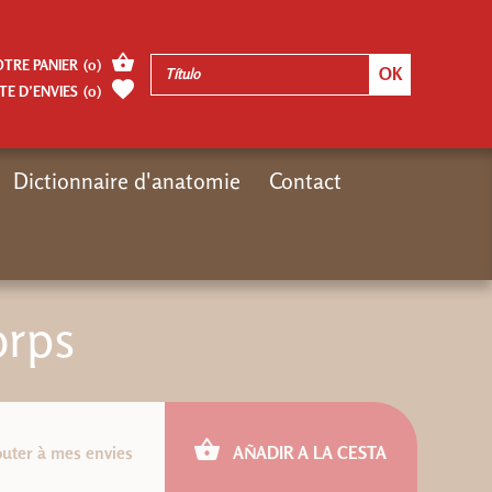
OTRE PANIER
(
0
)
TE D’ENVIES
(
0
)
Dictionnaire d'anatomie
Contact
Inicio
Nouveautés
Nouveautés livres
Le langage du corps
orps
outer à mes envies
AÑADIR A LA CESTA