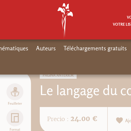
V
VOTRE LIS
hématiques
Auteurs
Téléchargements gratuits
PÁGINA ANTERIOR
Le langage du c
Feuilleter
24.00 €
Precio :
Aj
Format