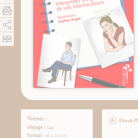
AddThis está deshabilitado.
Permitir
Thèmes :
,
Ebook-P
nbpage :
144
format :
16 x 22 cm