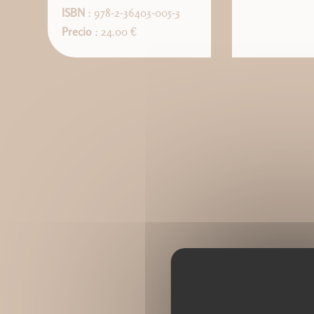
ISBN
: 978-2-36403-005-3
Precio
: 24.00 €