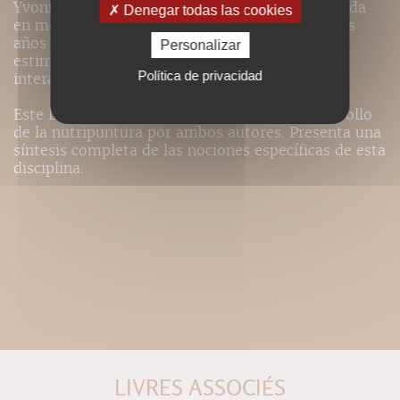
Yvonne Parquer es doctora en medicina y titulada
Denegar todas las cookies
en medicina tradicional china. Cuenta con varios
años de formación médica muy completa,
Personalizar
estimulada por los descubrimientos de la
Política de privacidad
interacción psique/soma.
Este libro es fruto de la enseñanza y del desarrollo
de la nutripuntura por ambos autores. Presenta una
síntesis completa de las nociones específicas de esta
disciplina.
LIVRES ASSOCIÉS