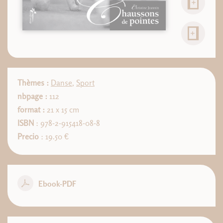
Thèmes :
Danse
,
Sport
nbpage :
112
format :
21 x 15 cm
ISBN
: 978-2-915418-08-8
Precio
: 19.50 €
Ebook-PDF