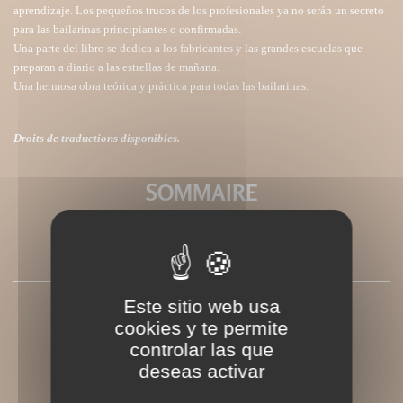
aprendizaje. Los pequeños trucos de los profesionales ya no serán un secreto
para las bailarinas principiantes o confirmadas.
Una parte del libro se dedica a los fabricantes y las grandes escuelas que
preparan a diario a las estrellas de mañana.
Una hermosa obra teórica y práctica para todas las bailarinas.
Droits de traductions disponibles.
SOMMAIRE
PRESSE
Este sitio web usa
cookies y te permite
controlar las que
deseas activar