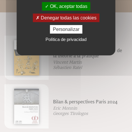
OK, aceptar todas
Denegar todas las cookies
LIVRES ASSOCIÉS
Personalizar
Política de privacidad
L'enfant et l'activité physique : de
la théorie à la pratique
Vincent Martin
Sébastien Ratel
Bilan & perspectives Paris 2024
Eric Monnin
Georges Tirologos