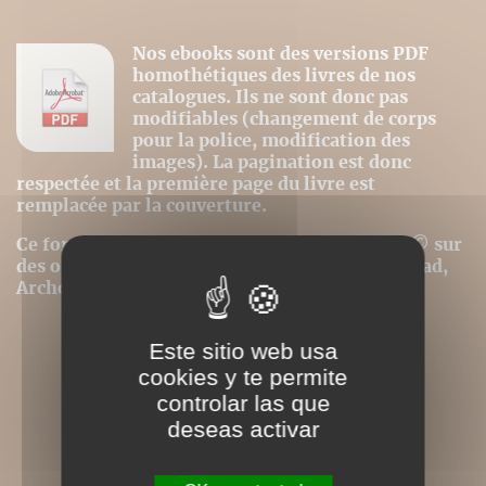
Nos ebooks sont des versions PDF
homothétiques des livres de nos
catalogues. Ils ne sont donc pas
modifiables (changement de corps
pour la police, modification des
images). La pagination est donc
respectée et la première page du livre est
remplacée par la couverture.
Ce format peut être lu par le logiciel Acrobat © sur
des ordinateurs ou tablettes tactiles de type iPad,
Archos, Asus ou autres.
Este sitio web usa
cookies y te permite
controlar las que
deseas activar