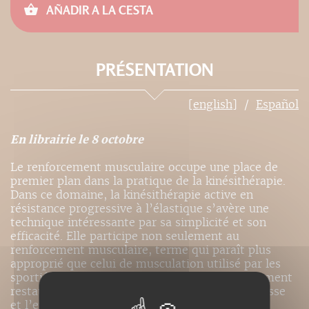
AÑADIR A LA CESTA
PRÉSENTATION
[english]
Español
En librairie le 8 octobre
Le renforcement musculaire occupe une place de
premier plan dans la pratique de la kinésithérapie.
Dans ce domaine, la kinésithérapie active en
résistance progressive à l’élastique s’avère une
technique intéressante par sa simplicité et son
efficacité. Elle participe non seulement au
renforcement musculaire, terme qui paraît plus
approprié que celui de musculation utilisé par les
sportifs et les culturistes, mais elle peut également
restaurer les autres qualités du muscle : la vitesse
et l’endurance.