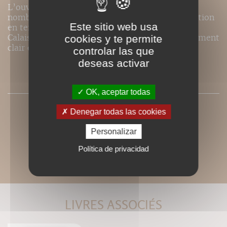
L’ouvrage de José Curraladas référence de
nombreuses possibilités d’exercices de rééducation
Este sitio web usa
en tension progressive. Les dessins de Blandine
Calais-Germain en font un ouvrage particulièrement
cookies y te permite
clair et simple d’utilisation.
controlar las que
deseas activar
SOMMAIRE
OK, aceptar todas
Denegar todas las cookies
Personalizar
Política de privacidad
LIVRES ASSOCIÉS