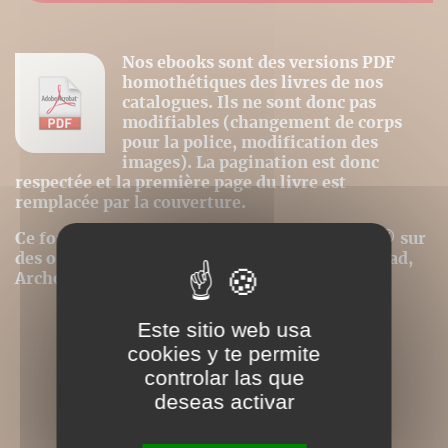
Nos ebooks sont des versions PDF
homothétiques des livres de nos
catalogues. Ils ne sont donc pas
modifiables (changement de corps
pour la police, modification des
images). La pagination est donc
respectée et la première page du livre est
remplacée par la couverture.
Ce format peut être lu par le logiciel Acrobat © sur
des ordinateurs ou tablettes tactiles de type iPad,
Archos, Asus ou autres.
Este sitio web usa
cookies y te permite
controlar las que
deseas activar