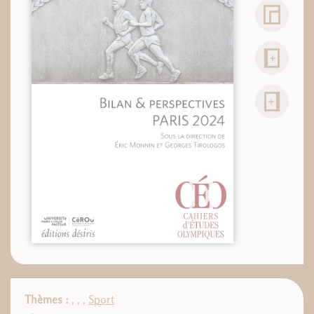
Thèmes :
,
,
,
Sport