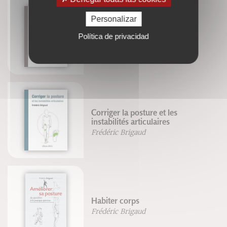
Personalizar
Repenser l'équitation
Política de privacidad
Frédéric Brigaud
Joséphine Lyon
Corriger la posture et les
instabilités articulaires
Frédéric Brigaud
Habiter corps
Frédéric Brigaud