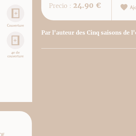
24.90 €
Precio :
Aj
Couverture
Par l'auteur des Cinq saisons de l'
4e de
couverture
DF