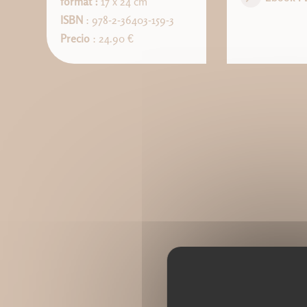
format :
17 x 24 cm
ISBN
: 978-2-36403-159-3
Precio
: 24.90 €