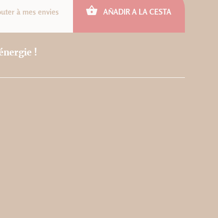
outer à mes envies
AÑADIR A LA CESTA
énergie !