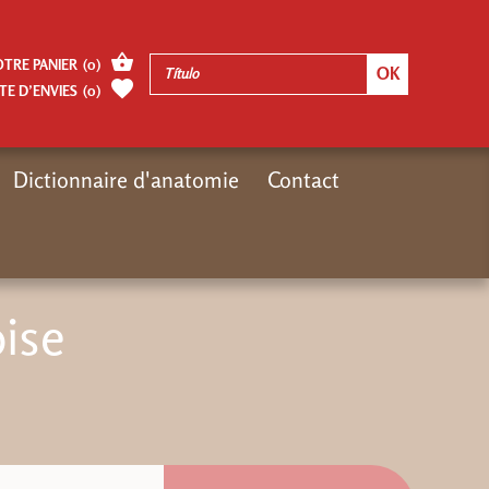
OTRE PANIER
(
0
)
TE D’ENVIES
(
0
)
Dictionnaire d'anatomie
Contact
Inicio
Moteur de recherches Le Sureau
Diététique chinoise
oise