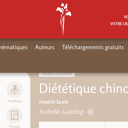
V
VOTRE LIS
hématiques
Auteurs
Téléchargements gratuits
PÁGINA ANTERIOR
Diététique chin
nourrir la vie
Feuilleter
Isabelle Laading
Format