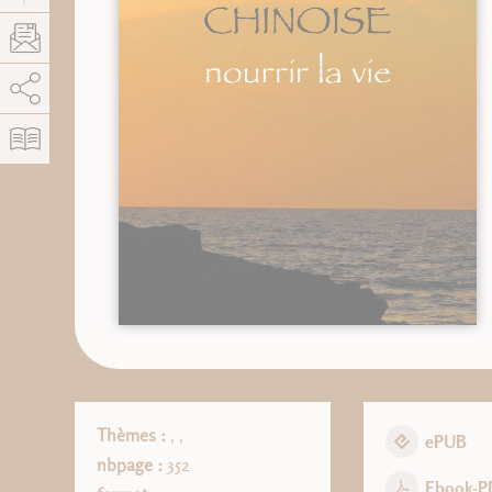
AddThis está deshabilitado.
Permitir
Thèmes :
,
,
ePUB
nbpage :
352
Ebook-P