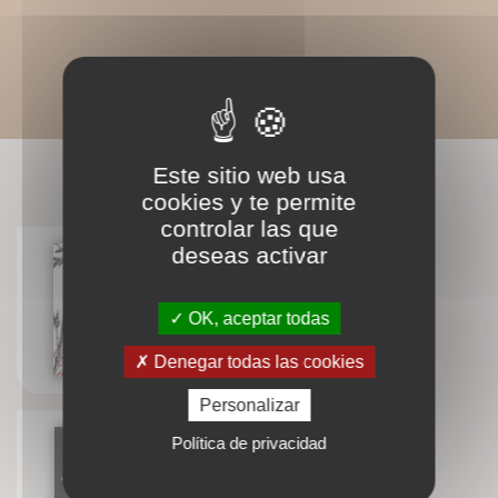
Este sitio web usa
LIVRES ASSOCIÉS
cookies y te permite
controlar las que
deseas activar
Traité de psychologie
traditionnelle chinoise
OK, aceptar todas
Michel Deydier-Bastide
Denegar todas las cookies
Personalizar
Política de privacidad
La psycho-intégration