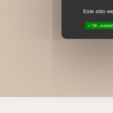
Este sitio w
OK, aceptar