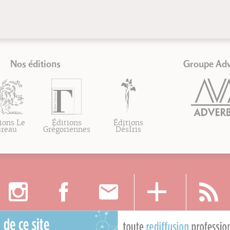
Nos éditions
Groupe Ad
ions Le
Éditions
Éditions
ureau
Grégoriennes
DésIris