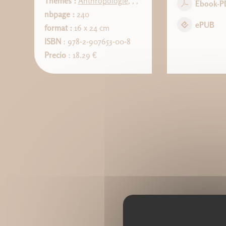
Thèmes :
Anthropologie
,
,
,
Ebook-P
nbpage :
240
ePUB
format :
16 x 24 cm
ISBN
: 978-2-907653-00-8
Precio
: 18.29 €