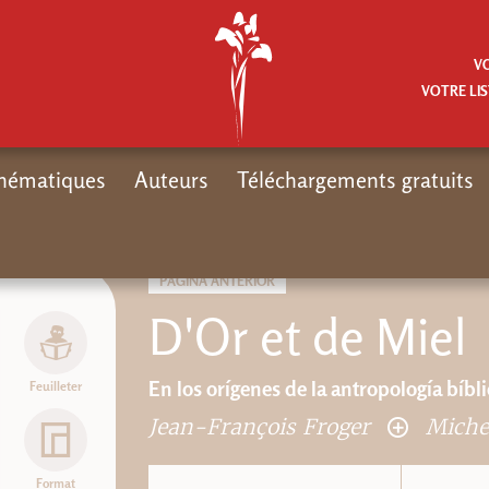
V
VOTRE LIS
hématiques
Auteurs
Téléchargements gratuits
Inicio
Th
PÁGINA ANTERIOR
D'Or et de Miel
En los orígenes de la antropología bíbl
Feuilleter
Jean-François Froger
Miche
Format