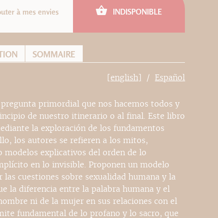
outer à mes envies
INDISPONIBLE
TION
SOMMAIRE
[english]
Español
 la pregunta primordial que nos hacemos todos y
cipio de nuestro itinerario o al final. Este libro
mediante la exploración de los fundamentos
lo, los autores se refieren a los mitos,
o modelos explicativos del orden de lo
mplícito en lo invisible. Proponen un modelo
r las cuestiones sobre sexualidad humana y la
que la diferencia entre la palabra humana y el
 hombre ni de la mujer en sus relaciones con el
ímite fundamental de lo profano y lo sacro, que