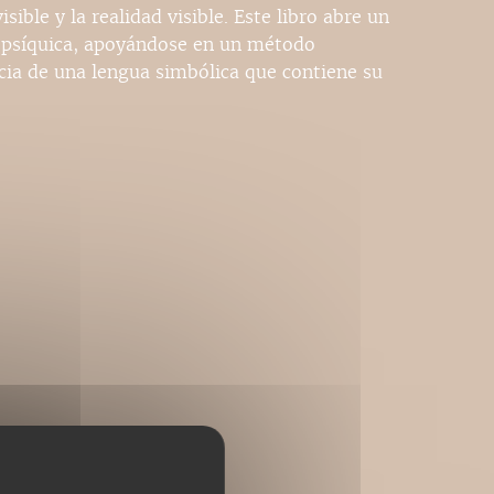
isible y la realidad visible. Este libro abre un
 psíquica, apoyándose en un método
cia de una lengua simbólica que contiene su