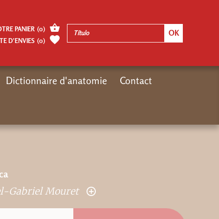
OTRE PANIER
(
0
)
TE D’ENVIES
(
0
)
Dictionnaire d'anatomie
Contact
ématiques
Anthropologie
Anthropologie générale
D'Or et de Miel
ica
l-Gabriel Mouret