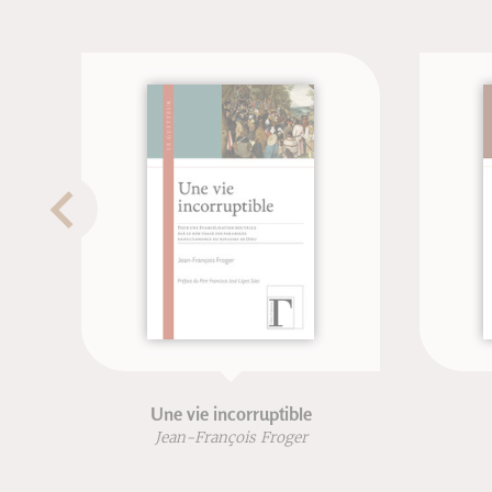
Une vie incorruptible
L
Jean-François Froger
Jean-F