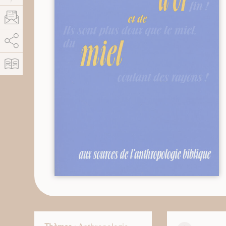
AddThis está deshabilitado.
Permitir