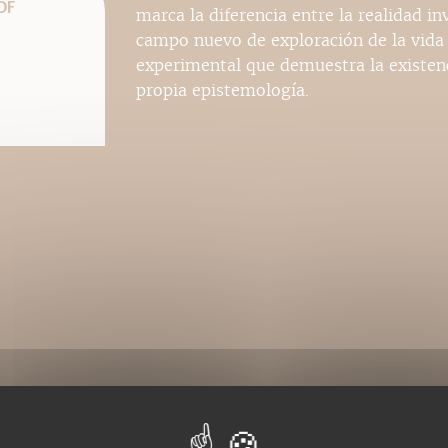
DF
marca la diferencia entre la realidad inv
campo nuevo de exploración de la vida
experimental que demuestra la existen
propia epistemología.