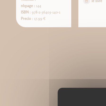
le livre
nbpage :
144
ISBN
: 978-2-36403-140-1
Precio
: 17.99 €