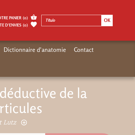
OTRE PANIER
(
0
)
TE D’ENVIES
(
0
)
Dictionnaire d'anatomie
Contact
ches Gregoriennes
Ebook : Théorie déductive de la physique des particules
déductive de la
rticules
t Lutz