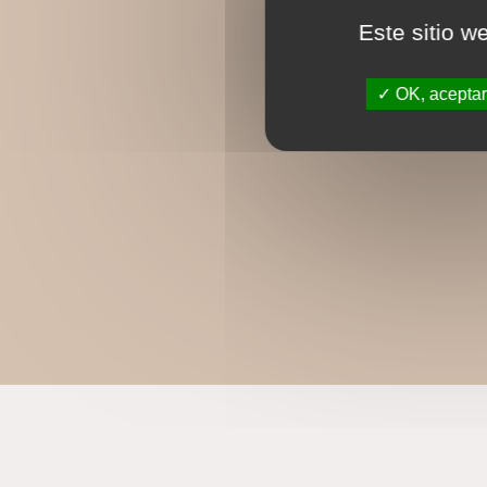
Este sitio w
OK, aceptar