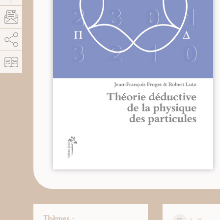
AddThis está deshabilitado.
Permitir
Thèmes :