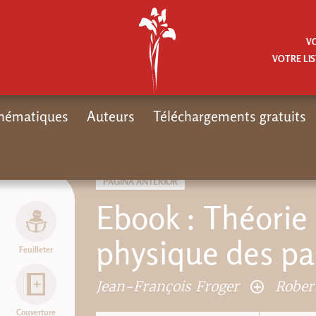
V
VOTRE LIS
hématiques
Auteurs
Téléchargements gratuits
Inicio
Moteur de Recher
PÁGINA ANTERIOR
Ebook : Théorie 
physique des pa
Feuilleter
Jean-François Froger
Rober
Couverture