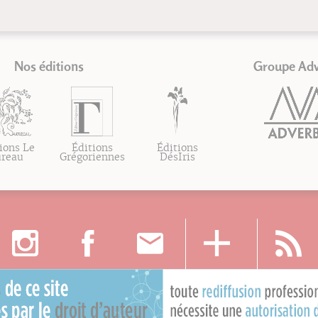
Nos éditions
Groupe Ad
ions Le
Éditions
Éditions
ureau
Grégoriennes
DésIris