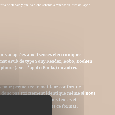
oria de su país y que da pleno sentido a muchos valores de Japón.
ons adaptées aux liseuses électroniques
rmat ePub de type Sony Reader, Kobo, Booken
Iphone (avec l'appli iBooks) ou autres
s pour permettre le meilleur confort de
st donc pas strictement identique même si nous
hique initiale. Les contenus textes et
égralement reproduits dans ce format.