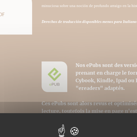
minuciosa sobre una noción de profundo arraigo en la hist
DF
Derechos de traducción disponibles menos para Italiano
Nos ePubs sont des versi
prenant en charge le fo
Cybook, Kindle, Ipad ou 
"ereaders" adaptés.
Ces ePubs sont alors revus et optimisé
lecture, toutefois la mise en page n'e
avons au mieux respecté la charte grap
iconographiques sont, par contre, int