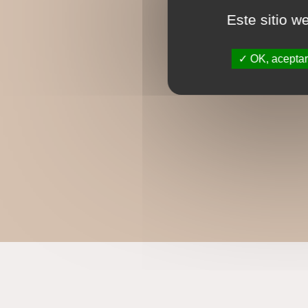
Este sitio w
OK, aceptar