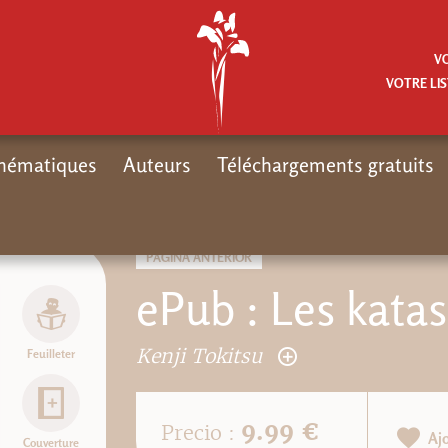
V
VOTRE LIS
hématiques
Auteurs
Téléchargements gratuits
PÁGINA ANTERIOR
ePub : Les katas
Kenji Tokitsu
Feuilleter
9.99 €
Precio :
Aj
Couverture