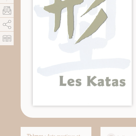
AddThis está deshabilitado.
Permitir