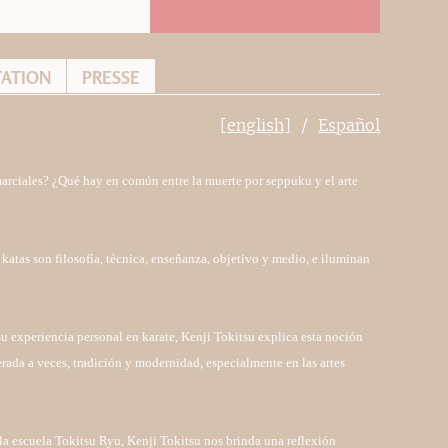
TATION
PRESSE
[english]
Español
 marciales? ¿Qué hay en común entre la muerte por seppuku y el arte
 katas son filosofía, técnica, enseñanza, objetivo y medio, e iluminan
su experiencia personal en karate, Kenji Tokitsu explica esta noción
erada a veces, tradición y modernidad, especialmente en las artes
 la escuela Tokitsu Ryu, Kenji Tokitsu nos brinda una reflexión