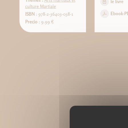
Thèmes :
Arts martiaux et
le livre
culture Martiale
Ebook-P
ISBN
: 978-2-36403-038-1
Precio
: 9.99 €