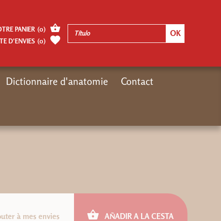
OTRE PANIER
(
0
)
TE D’ENVIES
(
0
)
Dictionnaire d'anatomie
Contact
Inicio
Autres pages
ePub : Les katas
outer à mes envies
AÑADIR A LA CESTA