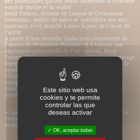
des polémiques qui ont rendu incertaine la frontière
entre le mythe et la réalité.
Kenji Tokitsu, docteur en Langue et Civilisation
Orientales, maître de sabre et spécialiste des arts
martiaux, s'est attaché à faire la part de l'un et de
l'autre.
A partir d'une nouvelle traduction commentée de
l'œuvre de Miyamoto Musashi, et à travers son
expérience personnelle de l'art martial, Kenji
Tokitsu dresse un portrait original de ce personnage
légendaire, dont la vie se situe à une époque où le
Japon voit la fin des guerres féodales.
Miyamoto Musashi est l'histoire d'un guerrier
exceptionnel mais aussi celle des arts martiaux,
dans une société japonaise en train de vivre une
Este sitio web usa
nouvelle page de son histoire.
cookies y te permite
controlar las que
deseas activar
« La meilleure traduction du Gorin-no-sho » (Le
Nouvel Observateur), avec appareil critique et
biographie de Musashi
OK, aceptar todas