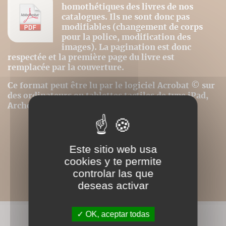
homothétiques des livres de nos
catalogues. Ils ne sont donc pas
modifiables (changement de corps
pour la police, modification des
images). La pagination est donc
respectée et la première page du livre est
remplacée par la couverture.
Ce format peut être lu par le logiciel Acrobat © sur
des ordinateurs ou tablettes tactiles de type iPad,
Archos, Asus ou autres.
Este sitio web usa
cookies y te permite
controlar las que
deseas activar
OK, aceptar todas
LIVRES ASSOCIÉS