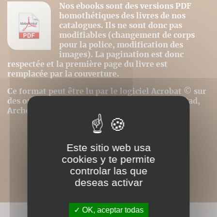
Nos ebooks sont des versions PDF
homothétiques des livres de nos
catalogues. Ils ne sont donc pas
modifiables (changement de corps
pour la police, modification des
images). La pagination est donc
respectée et la première page du livre est
remplacée par la couverture.
Ce format peut être lu par le logiciel Acrobat © sur
des ordinateurs ou tablettes tactiles de type iPad,
Archos, Asus ou autres.
Este sitio web usa
cookies y te permite
controlar las que
deseas activar
OK, aceptar todas