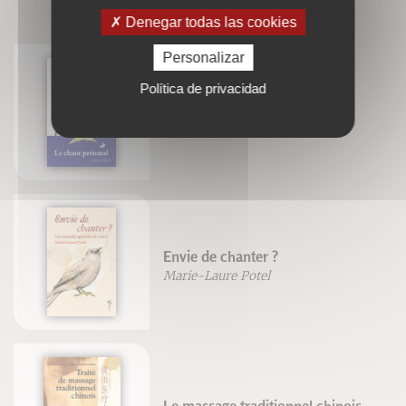
LIVRES ASSOCIÉS
Denegar todas las cookies
Personalizar
Política de privacidad
Le chant prénatal
Marie-Laure Potel
Envie de chanter ?
Marie-Laure Potel