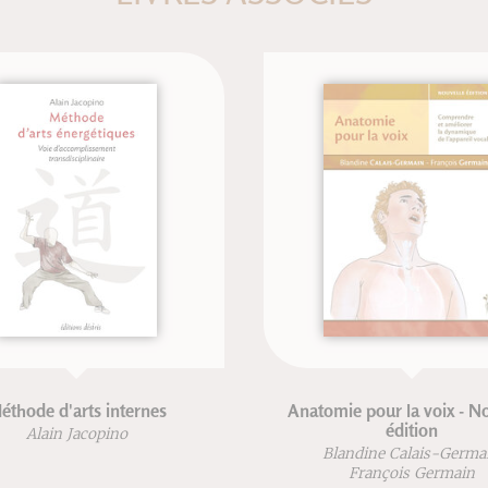
rts internes
Anatomie pour la voix - Nouvelle
édition
Jacopino
Blandine Calais-Germain
François Germain