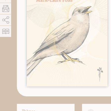
AddThis está deshabilitado.
Permitir