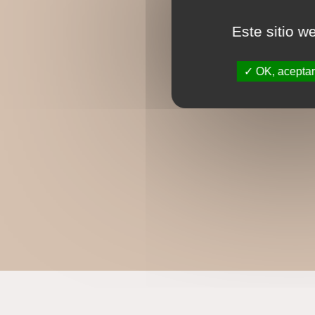
Este sitio w
OK, aceptar