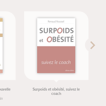
Surpoids et obésité, suivez le
Atelier
coach
Jani