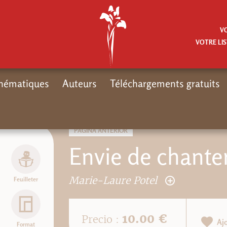
V
VOTRE LIS
hématiques
Auteurs
Téléchargements gratuits
PÁGINA ANTERIOR
Envie de chanter
Marie-Laure Potel
Feuilleter
10.00 €
Precio :
Aj
Format