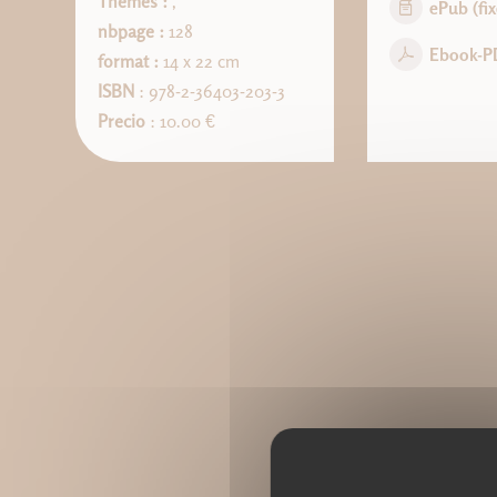
Thèmes :
,
ePub (fix
nbpage :
128
Ebook-P
format :
14 x 22 cm
ISBN
: 978-2-36403-203-3
Precio
: 10.00 €