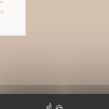
e)
DF