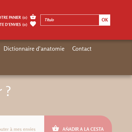
OTRE PANIER
(
0
)
TE D’ENVIES
(
0
)
Dictionnaire d'anatomie
Contact
Inicio
Moteur de Recherches Gregoriennes
Envie de chanter ?
 ?
outer à mes envies
AÑADIR A LA CESTA