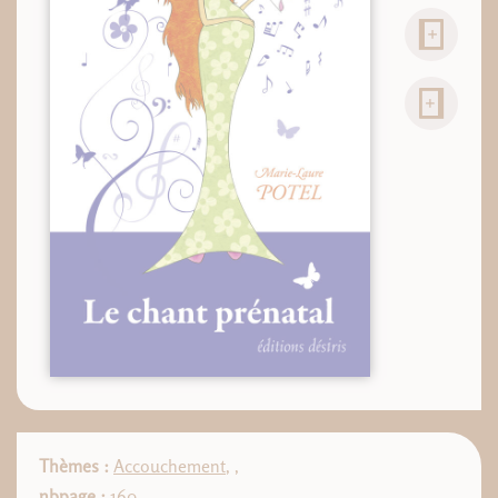
Thèmes :
Accouchement
,
,
nbpage :
160