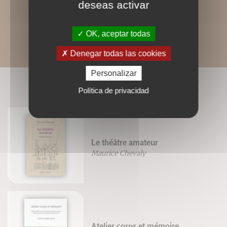
deseas activar
OK, aceptar todas
Denegar todas las cookies
Personalizar
LIVRES ASSOCIÉS
Política de privacidad
Le théâtre amateur
Maurice Chevaly
Atelier corps et mémoire