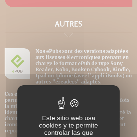
AUTRES
Nos ePubs sont des versions adaptées
aux liseuses électroniques prenant en
charge le format ePub de type Sony
Reader, Kobo, Booken Cybook, Kindle,
Ipad ou Iphone (avec l'appli iBooks) ou
autres "ereaders" adaptés.
Ces ePubs sont alors revus et optimisés pour
permettre le meilleur confort de lecture, toutefois
la mise en page n'est donc pas strictement
identique même si nous avons au mieux respecté la
Este sitio web usa
charte graphique initiale. Les contenus textes et
iconographiques sont, par contre, intégralement
cookies y te permite
reproduits dans ce format.
controlar las que