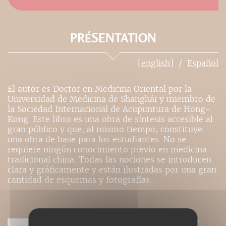
PRÉSENTATION
[english]
Español
El autor es Doctor en Medicina Oriental por la
Universidad de Medicina de Shanghái y miembro de
la Sociedad Internacional de Acupuntura de Hong-
Kong. Este libro es una obra de síntesis accesible al
gran público y que, al mismo tiempo, constituye
una obra de base para los estudiantes. No se
requiere ningún conocimiento previo en medicina
tradicional china. Todas las nociones se introducen
clara y gráficamente y están ilustradas por una gran
cantidad de esquemas y fotografías.
Nos ebooks sont des versions PDF