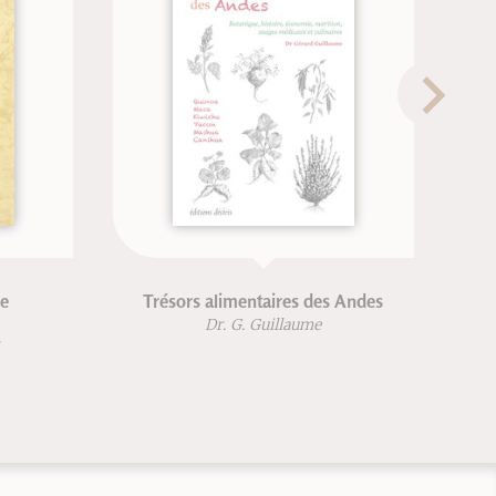
Trésors alimentaires des Andes
Atelier co
Dr. G. Guillaume
Janick 