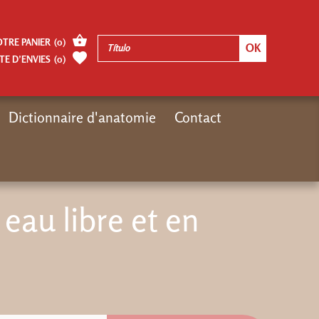
OTRE PANIER
(
0
)
TE D’ENVIES
(
0
)
Dictionnaire d'anatomie
Contact
eur de Recherches Gregoriennes
ePub : Nager en eau libre et en triathlon
eau libre et en