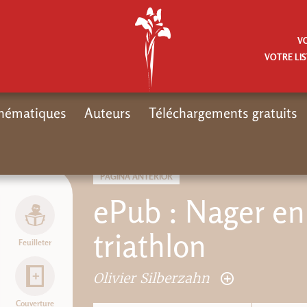
V
VOTRE LIS
hématiques
Auteurs
Téléchargements gratuits
Inicio
Mot
PÁGINA ANTERIOR
ePub : Nager en 
triathlon
Feuilleter
Olivier Silberzahn
Couverture