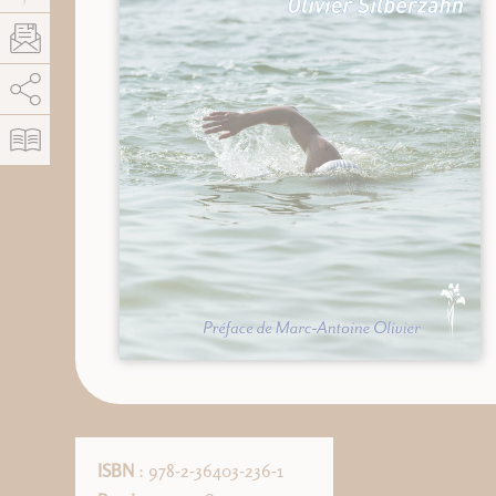
AddThis está deshabilitado.
Permitir
ISBN
: 978-2-36403-236-1