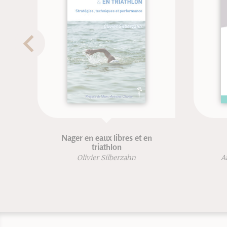
Nager en eaux libres et en
Ostéopat
triathlon
Jean Marcha
Olivier Silberzahn
Anne-Paule Mar