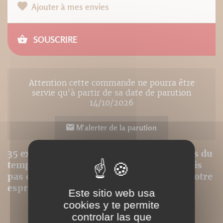
Ajouter à mes envies
SOUSCRIRE
Attention cette commande ne pourra être
servie qu'à partir de sa date de parution
14/10/2026
M'alerter de la parution
35 exercices simples, adaptés aux emplois du
temps chargés et aux espaces exigus (mais
pas que), pour entretenir votre corps et votre
esprit !
Este sitio web usa
cookies y te permite
controlar las que