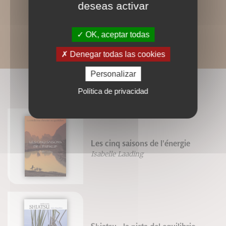
deseas activar
OK, aceptar todas
Denegar todas las cookies
Personalizar
LIVRES ASSOCIÉS
Política de privacidad
Les cinq saisons de l'énergie
Isabelle Laading