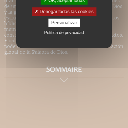
oralidad-globalidad de la Palabra de Dios. Después
OK, aceptar todas
de un estudio de la relación entre la Palabra de Dios
Denegar todas las cookies
y la globalidad del gesto, el autor describe las
estructuras de oralidad que subyacen en los textos
Personalizar
bíblicos, y que permiten, no solamente
memorizarlos con todo el cuerpo, sino también
Política de privacidad
conseguir una inteligencia renovada de estos textos.
Finalmente, muestra qué frutos espirituales
podemos alcanzar con este retorno a la emorización
global de la Palabra de Dios.
SOMMAIRE