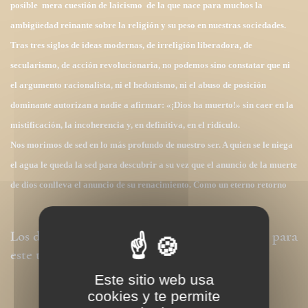
posible mera cuestión de laicismo de la que nace para muchos la
ambigüedad reinante sobre la religión y su peso en nuestras sociedades.
Tras tres siglos de ideas modernas, de irreligión liberadora, de
secularismo, de acción revolucionaria, no podemos sino constatar que ni
el argumento racionalista, ni el hedonismo, ni el abuso de posición
dominante autorizan a nadie a afirmar: «¡Dios ha muerto!» sin caer en la
mistificación, la incoherencia y, en definitiva, en el ridículo.
Nos morimos de sed en lo más profundo de nuestro ser. A quien se le niega
el agua le queda la sed para descubrir a su vez que el anuncio de la muerte
de dios conlleva el anuncio de su renacimiento. Como un eterno retorno
Los derechos de traducción
están disponibles para
este
tema
Este sitio web usa
cookies y te permite