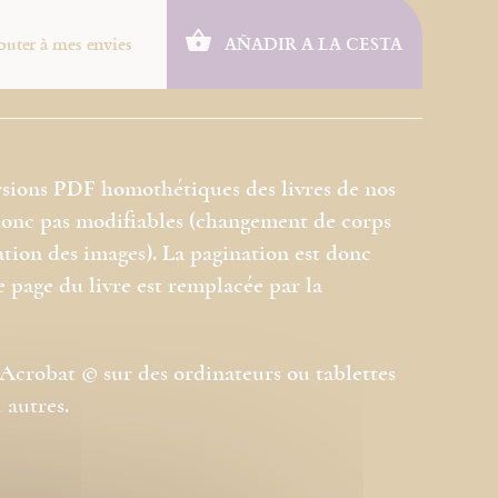
outer à mes envies
AÑADIR A LA CESTA
rsions PDF homothétiques des livres de nos
 donc pas modifiables (changement de corps
ation des images). La pagination est donc
e page du livre est remplacée par la
l Acrobat © sur des ordinateurs ou tablettes
 autres.