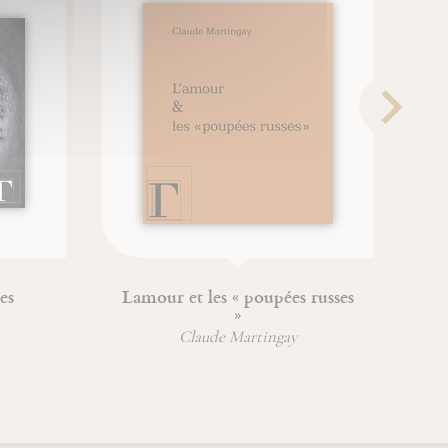
Lamour et les « poupées russes
Le
»
Claude Martingay