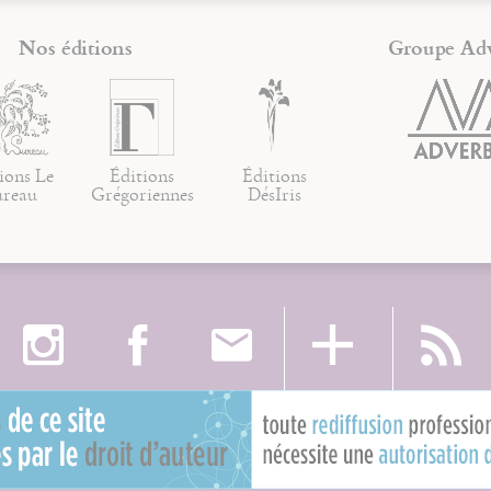
Nos éditions
Groupe Ad
ions Le
Éditions
Éditions
ureau
Grégoriennes
DésIris