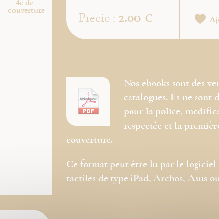
4e de
couverture
2.00 €
Precio :
Aj
Nos ebooks sont des ve
catalogues. Ils ne sont
pour la police, modific
respectée et la premièr
couverture.
Ce format peut être lu par le logicie
tactiles de type iPad, Archos, Asus ou