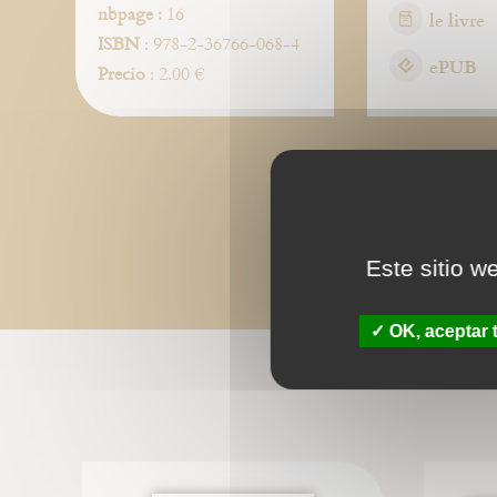
nbpage :
16
le livre
ISBN
: 978-2-36766-068-4
ePUB
Precio
: 2.00 €
Este sitio w
OK, aceptar 