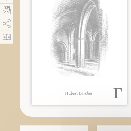
AddThis está deshabilitado.
Permitir