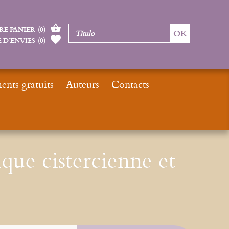
RE PANIER
(
0
)
 D’ENVIES
(
0
)
nts gratuits
Auteurs
Contacts
s Gregoriennes
eBook : L'acoustique cistercienne et l'unité sonore
que cistercienne et