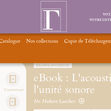
VOT
VOTRE LISTE
Catalogue
Nos collections
Copie de Téléchargeme
Inicio
Moteur de Recherche
PÁGINA ANTERIOR
eBook : L'acousti
l'unité sonore
Couverture
Dr. Hubert Larcher