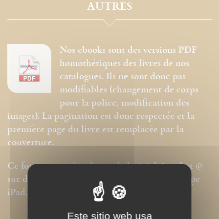
AUTRES
Nos ebooks sont des versions PDF
homothétiques des livres de nos
catalogues. Ils ne sont donc pas
modifiables (changement de corps
pour la police, modification des
images). La pagination est donc respectée et la
première page du livre est remplacée par la
couverture.
Ce format peut être lu par le logiciel Acrobat ©
sur des ordinateurs ou tablettes tactiles de type
iPad, Archos, Asus ou autres.
Este sitio web usa