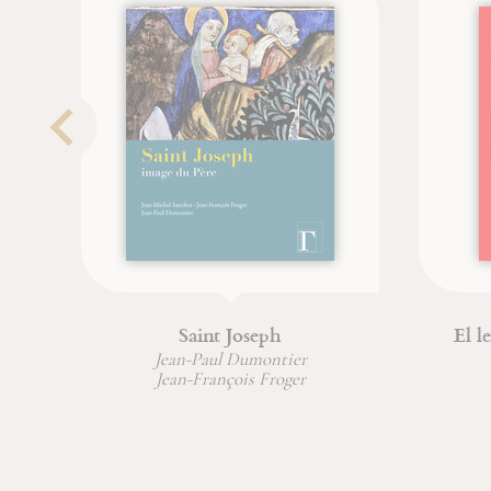
Saint Joseph
El l
Jean-Paul Dumontier
Jean-François Froger