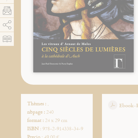
AddThis está deshabilitado.
Permitir
Thèmes :
,
Ebook-
nbpage :
240
format :
24 x 29 cm
ISBN
: 978-2-914338-34-9
Precio
: 49.00 €