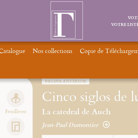
VOT
VOTRE LISTE
Catalogue
Nos collections
Copie de Téléchargeme
PÁGINA ANTERIOR
Cinco siglos de l
La catedral de Auch
Feuilleter
Jean-Paul Dumontier