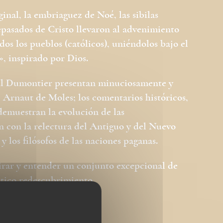
inal, la embriaguez de Noé, las sibilas
tepasados de Cristo llevaron al advenimiento
odos los pueblos (católicos), uniéndolos bajo el
», inspirado por Dios.
Paul Dumontier presentan minuciosamente y
e Arnaut de Moles; los comentarios históricos,
demuestran la evolución de las
ón con la relectura del Antiguo y del Nuevo
 y los filósofos de las naciones paganas.
rar y entender un conjunto excepcional de
tico redescubrimiento.