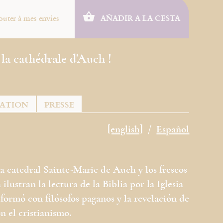
outer à mes envies
AÑADIR A LA CESTA
 la cathédrale d'Auch !
TATION
PRESSE
[english]
Español
a catedral Sainte-Marie de Auch y los frescos
lustran la lectura de la Biblia por la Iglesia
ormó con filósofos paganos y la revelación de
n el cristianismo.