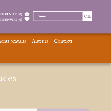
RE PANIER
(
0
)
 D’ENVIES
(
0
)
nts gratuits
Auteurs
Contacts
Inicio
Nouveautés
Nouveautés livres
Cinco siglos de luces
uces