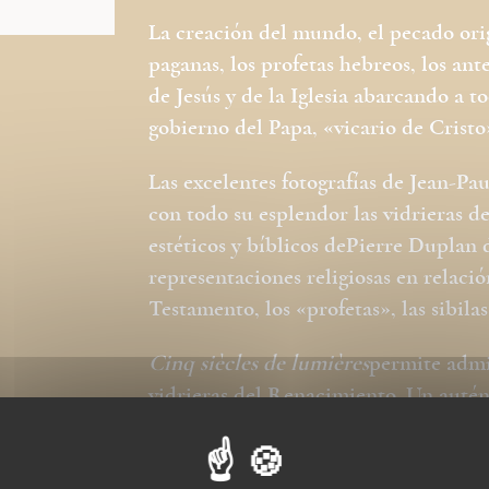
La creación del mundo, el pecado orig
paganas, los profetas hebreos, los an
de Jesús y de la Iglesia abarcando a t
gobierno del Papa, «vicario de Cristo
Las excelentes fotografías de Jean-
con todo su esplendor las vidrieras d
estéticos y bíblicos dePierre Duplan 
representaciones religiosas en relaci
Testamento, los «profetas», las sibilas
Cinq siècles de lumières
permite admi
vidrieras del Renacimiento. Un autén