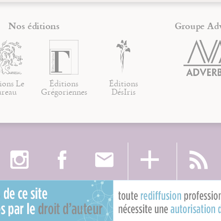
Nos éditions
Groupe Ad
ions Le
Éditions
Éditions
ureau
Grégoriennes
DésIris