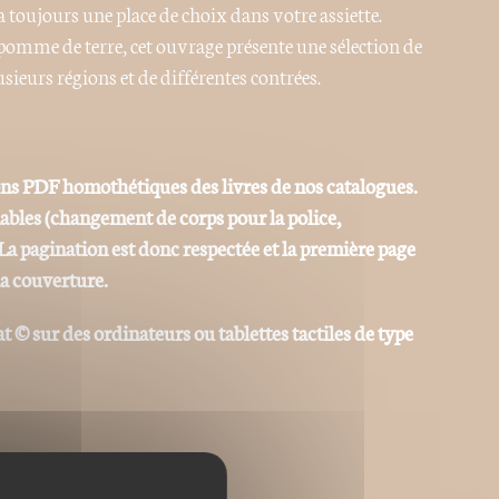
a toujours une place de choix dans votre assiette.
 pomme de terre, cet ouvrage présente une sélection de
sieurs régions et de différentes contrées.
ons PDF homothétiques des livres de nos catalogues.
iables (changement de corps pour la police,
La pagination est donc respectée et la première page
la couverture.
at © sur des ordinateurs ou tablettes tactiles de type