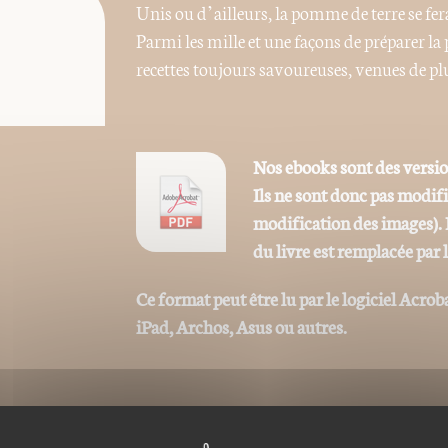
Unis ou d’ailleurs, la pomme de terre se fer
Parmi les mille et une façons de préparer la
recettes toujours savoureuses, venues de plu
Nos ebooks sont des versi
Ils ne sont donc pas modif
modification des images). 
du livre est remplacée par 
Ce format peut être lu par le logiciel Acrob
iPad, Archos, Asus ou autres.