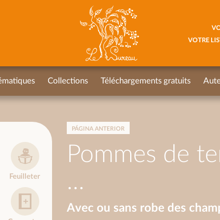
VO
VOTRE LIS
ématiques
Collections
Téléchargements gratuits
Aute
PÁGINA ANTERIOR
Pommes de ter
...
Feuilleter
Avec ou sans robe des cham