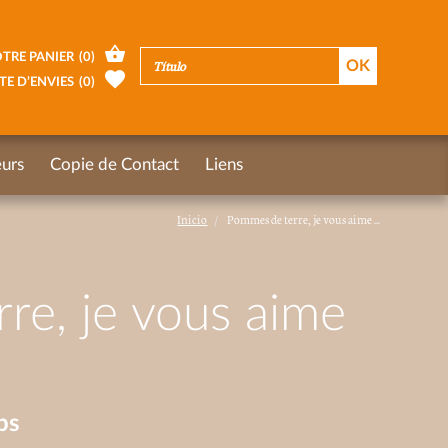
TRE PANIER
(
0
)
TE D’ENVIES
(
0
)
urs
Copie de Contact
Liens
Inicio
Pommes de terre, je vous aime ...
re, je vous aime
ps