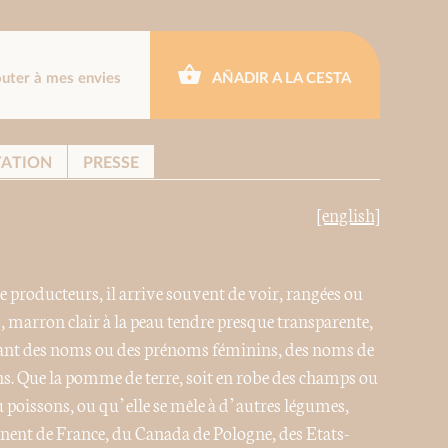
outer à mes envies
AÑADIR A LA CESTA
TATION
PRESSE
[english]
e producteurs, il arrive souvent de voir, rangées ou
, marron clair à la peau tendre presque transparente,
rtant des noms ou des prénoms féminins, des noms de
ns. Que la pomme de terre, soit en robe des champs ou
 poissons, ou qu’elle se mêle à d’autres légumes,
ennent de France, du Canada de Pologne, des Etats-