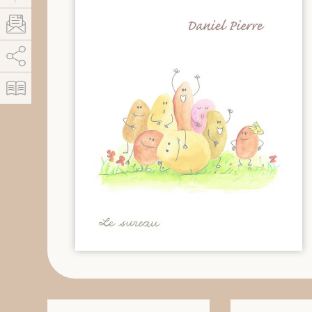
AddThis está deshabilitado.
Permitir