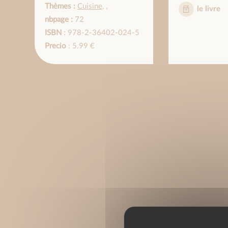
Thèmes :
Cuisine
,
,
le livre
nbpage :
72
ISBN
: 978-2-36402-024-5
Precio
: 5.99 €