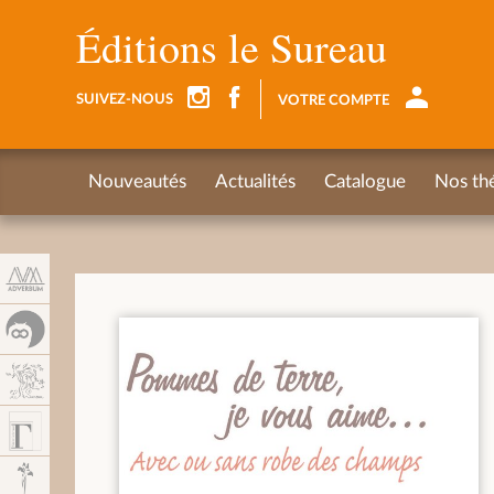
Panel de gestión de cookies
Éditions le Sureau
SUIVEZ-NOUS
VOTRE COMPTE
Nouveautés
Actualités
Catalogue
Nos th