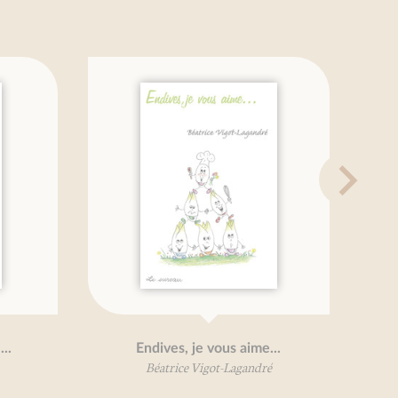
.
Endives, je vous aime...
Béatrice Vigot-Lagandré